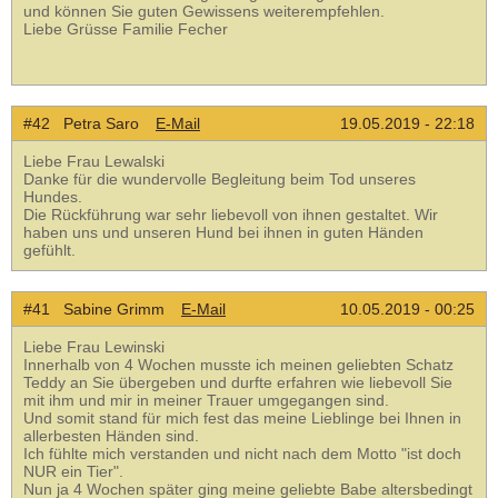
und können Sie guten Gewissens weiterempfehlen.
Liebe Grüsse Familie Fecher
#42 Petra Saro
E-Mail
19.05.2019 - 22:18
Liebe Frau Lewalski
Danke für die wundervolle Begleitung beim Tod unseres
Hundes.
Die Rückführung war sehr liebevoll von ihnen gestaltet. Wir
haben uns und unseren Hund bei ihnen in guten Händen
gefühlt.
#41 Sabine Grimm
E-Mail
10.05.2019 - 00:25
Liebe Frau Lewinski
Innerhalb von 4 Wochen musste ich meinen geliebten Schatz
Teddy an Sie übergeben und durfte erfahren wie liebevoll Sie
mit ihm und mir in meiner Trauer umgegangen sind.
Und somit stand für mich fest das meine Lieblinge bei Ihnen in
allerbesten Händen sind.
Ich fühlte mich verstanden und nicht nach dem Motto "ist doch
NUR ein Tier".
Nun ja 4 Wochen später ging meine geliebte Babe altersbedingt