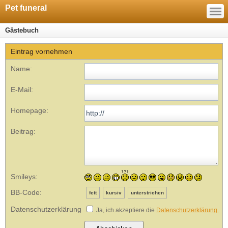
—
Pet funeral
—
—
Gästebuch
Eintrag vornehmen
Name:
E-Mail:
Homepage:
Beitrag:
Smileys:
BB-Code:
fett
kursiv
unterstrichen
Datenschutzerklärung
Ja, ich akzeptiere die
Datenschutzerklärung.