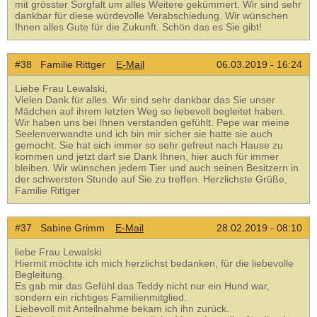
mit grösster Sorgfalt um alles Weitere gekümmert. Wir sind sehr
dankbar für diese würdevolle Verabschiedung. Wir wünschen
Ihnen alles Gute für die Zukunft. Schön das es Sie gibt!
#38 Familie Rittger
E-Mail
06.03.2019 - 16:24
Liebe Frau Lewalski,
Vielen Dank für alles. Wir sind sehr dankbar das Sie unser
Mädchen auf ihrem letzten Weg so liebevoll begleitet haben.
Wir haben uns bei Ihnen verstanden gefühlt. Pepe war meine
Seelenverwandte und ich bin mir sicher sie hatte sie auch
gemocht. Sie hat sich immer so sehr gefreut nach Hause zu
kommen und jetzt darf sie Dank Ihnen, hier auch für immer
bleiben. Wir wünschen jedem Tier und auch seinen Besitzern in
der schwersten Stunde auf Sie zu treffen. Herzlichste Grüße,
Familie Rittger
#37 Sabine Grimm
E-Mail
28.02.2019 - 08:10
liebe Frau Lewalski
Hiermit möchte ich mich herzlichst bedanken, für die liebevolle
Begleitung.
Es gab mir das Gefühl das Teddy nicht nur ein Hund war,
sondern ein richtiges Familienmitglied.
Liebevoll mit Anteilnahme bekam ich ihn zurück.