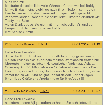
auch von mir.
Ich durfte die selbe liebevolle Wärme erfahren wie bei Teddy.
Ich weiß, das meine Lieblinge nach ihrem Tode in sehr guten
Händen waren und das meine zukünftigen Lieblinge nicht
irgendwo landen, sondern die selbe liebe Fürsorge erfahren wie
Teddy und Babe.
Vielen Dank das es Sie gibt, mit Ihrer liebevollen Art und dem
Umgang mit dem verstorbenen Liebling.
Ihre Sabine Grimm
#40 Ursula Braner
E-Mail
22.03.2019 - 21:49
Liebe Frau Lewalski,
danke für Ihren Trost und Ihr freundliches Entgegenkommen für
meinen Wunsch sich außerhalb meines Umfeldes zu treffen zur
Übergabe meiner geliebten Norwegischen Waldkatze Asja av
Odinskog. Am 30. März wäre sie 12 Jahre alt geworden. - Die
Erinnerung ist ein Fenster, durch das ich dich sehen kann, wann
immer ich es will - und es gibt unendlich viele Erinnerungen !!!
Ihnen liebe Grüße und Anerkennung für Ihre Arbeit !!!
#39 Willy Rasewsky
E-Mail
09.03.2019 - 12:57
Liebe Frau Lewalski,
nachdem unsere Aiji gestorben ist haben Sie sich liebevoll und