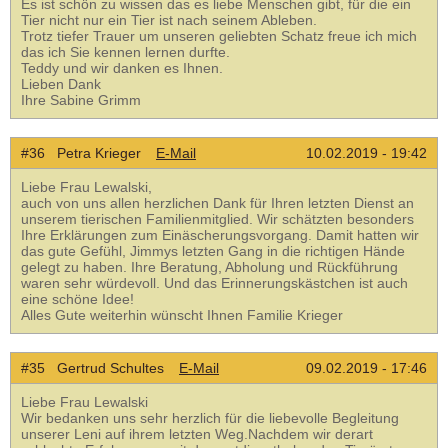
Es ist schön zu wissen das es liebe Menschen gibt, für die ein
Tier nicht nur ein Tier ist nach seinem Ableben.
Trotz tiefer Trauer um unseren geliebten Schatz freue ich mich
das ich Sie kennen lernen durfte.
Teddy und wir danken es Ihnen.
Lieben Dank
Ihre Sabine Grimm
#36 Petra Krieger
E-Mail
10.02.2019 - 19:42
Liebe Frau Lewalski,
auch von uns allen herzlichen Dank für Ihren letzten Dienst an
unserem tierischen Familienmitglied. Wir schätzten besonders
Ihre Erklärungen zum Einäscherungsvorgang. Damit hatten wir
das gute Gefühl, Jimmys letzten Gang in die richtigen Hände
gelegt zu haben. Ihre Beratung, Abholung und Rückführung
waren sehr würdevoll. Und das Erinnerungskästchen ist auch
eine schöne Idee!
Alles Gute weiterhin wünscht Ihnen Familie Krieger
#35 Gertrud Schultes
E-Mail
09.02.2019 - 17:46
Liebe Frau Lewalski
Wir bedanken uns sehr herzlich für die liebevolle Begleitung
unserer Leni auf ihrem letzten Weg.Nachdem wir derart