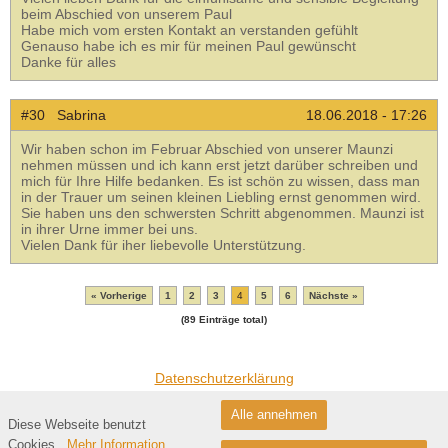
beim Abschied von unserem Paul
Habe mich vom ersten Kontakt an verstanden gefühlt
Genauso habe ich es mir für meinen Paul gewünscht
Danke für alles
#30 Sabrina
18.06.2018 - 17:26
Wir haben schon im Februar Abschied von unserer Maunzi
nehmen müssen und ich kann erst jetzt darüber schreiben und
mich für Ihre Hilfe bedanken. Es ist schön zu wissen, dass man
in der Trauer um seinen kleinen Liebling ernst genommen wird.
Sie haben uns den schwersten Schritt abgenommen. Maunzi ist
in ihrer Urne immer bei uns.
Vielen Dank für iher liebevolle Unterstützung.
« Vorherige
1
2
3
4
5
6
Nächste »
(89 Einträge total)
Datenschutzerklärung
Alle annehmen
Inh. : Sibylle Lewalski ,64750 Lützelbach und Aschaffenburg - petfuneral@web.de - Tel.:0160
Diese Webseite benutzt
251 42 50
Cookies.
Mehr Information