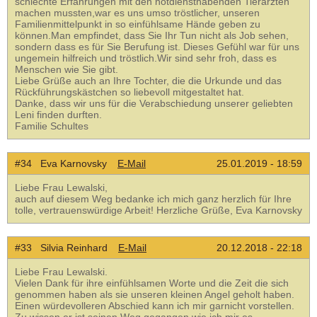
schlechte Erfahrungen mit den notdiensthabenden Tierärzten
machen mussten,war es uns umso tröstlicher, unseren
Familienmittelpunkt in so einfühlsame Hände geben zu
können.Man empfindet, dass Sie Ihr Tun nicht als Job sehen,
sondern dass es für Sie Berufung ist. Dieses Gefühl war für uns
ungemein hilfreich und tröstlich.Wir sind sehr froh, dass es
Menschen wie Sie gibt.
Liebe Grüße auch an Ihre Tochter, die die Urkunde und das
Rückführungskästchen so liebevoll mitgestaltet hat.
Danke, dass wir uns für die Verabschiedung unserer geliebten
Leni finden durften.
Familie Schultes
#34 Eva Karnovsky
E-Mail
25.01.2019 - 18:59
Liebe Frau Lewalski,
auch auf diesem Weg bedanke ich mich ganz herzlich für Ihre
tolle, vertrauenswürdige Arbeit! Herzliche Grüße, Eva Karnovsky
#33 Silvia Reinhard
E-Mail
20.12.2018 - 22:18
Liebe Frau Lewalski.
Vielen Dank für ihre einfühlsamen Worte und die Zeit die sich
genommen haben als sie unseren kleinen Angel geholt haben.
Einen würdevolleren Abschied kann ich mir garnicht vorstellen.