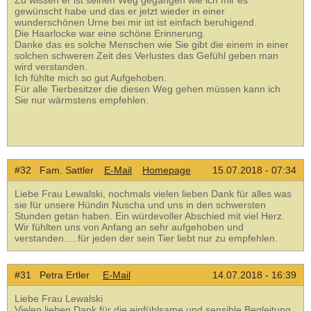
Zu wissen er ist seinen Weg gegangen wie ich mir es
gewünscht habe und das er jetzt wieder in einer
wunderschönen Urne bei mir ist ist einfach beruhigend.
Die Haarlocke war eine schöne Erinnerung.
Danke das es solche Menschen wie Sie gibt die einem in einer
solchen schweren Zeit des Verlustes das Gefühl geben man
wird verstanden.
Ich fühlte mich so gut Aufgehoben.
Für alle Tierbesitzer die diesen Weg gehen müssen kann ich
Sie nur wärmstens empfehlen.
#32 Fam. Sattler
E-Mail
Homepage
15.07.2018 - 07:34
Liebe Frau Lewalski, nochmals vielen lieben Dank für alles was
sie für unsere Hündin Nuscha und uns in den schwersten
Stunden getan haben. Ein würdevoller Abschied mit viel Herz.
Wir fühlten uns von Anfang an sehr aufgehoben und
verstanden.....für jeden der sein Tier liebt nur zu empfehlen.
#31 Petra Ertler
E-Mail
14.07.2018 - 16:39
Liebe Frau Lewalski
Vielen lieben Dank für die einfühlsame und sensible Begleitung