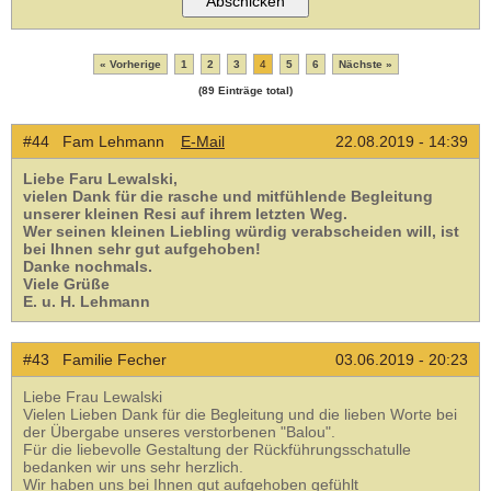
« Vorherige
1
2
3
4
5
6
Nächste »
(89 Einträge total)
#44 Fam Lehmann
E-Mail
22.08.2019 - 14:39
Liebe Faru Lewalski,
vielen Dank für die rasche und mitfühlende Begleitung
unserer kleinen Resi auf ihrem letzten Weg.
Wer seinen kleinen Liebling würdig verabscheiden will, ist
bei Ihnen sehr gut aufgehoben!
Danke nochmals.
Viele Grüße
E. u. H. Lehmann
#43 Familie Fecher
03.06.2019 - 20:23
Liebe Frau Lewalski
Vielen Lieben Dank für die Begleitung und die lieben Worte bei
der Übergabe unseres verstorbenen "Balou".
Für die liebevolle Gestaltung der Rückführungsschatulle
bedanken wir uns sehr herzlich.
Wir haben uns bei Ihnen gut aufgehoben gefühlt