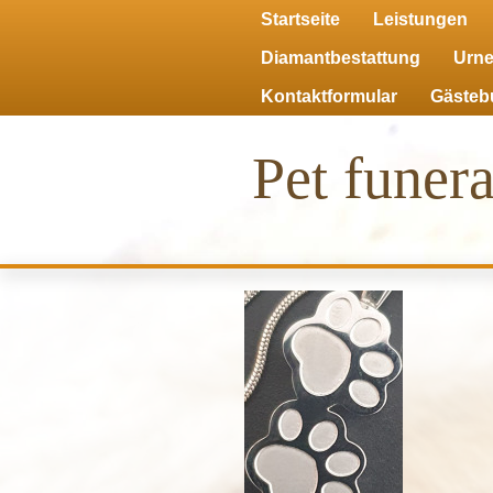
Startseite
Leistungen
Diamantbestattung
Urn
Kontaktformular
Gästeb
Pet funera