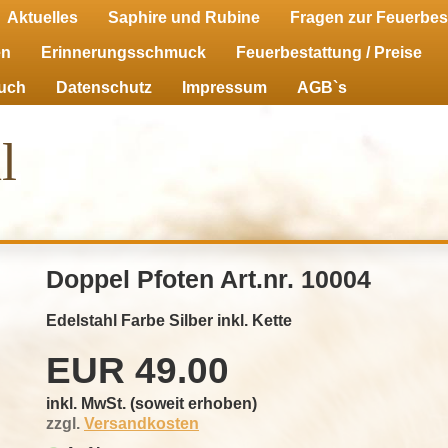
Aktuelles
Saphire und Rubine
Fragen zur Feuerbes
en
Erinnerungsschmuck
Feuerbestattung / Preise
uch
Datenschutz
Impressum
AGB`s
l
Doppel Pfoten Art.nr. 10004
Edelstahl Farbe Silber inkl. Kette
EUR
49.00
inkl. MwSt. (soweit erhoben)
zzgl.
Versandkosten